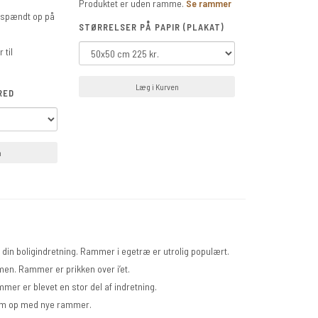
Produktet er uden ramme.
Se rammer
 spændt op på
STØRRELSER PÅ PAPIR (PLAKAT)
 til
Læg i Kurven
RED
n
 din boligindretning. Rammer i egetræ er utrolig populært.
mmen. Rammer er prikken over i’et.
mer er blevet en stor del af indretning.
hjem op med nye rammer.