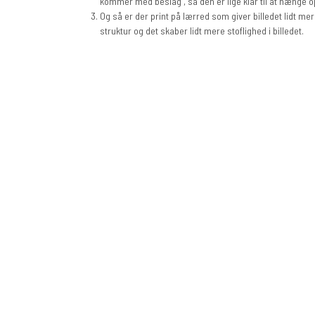
kommer med beslag , så den er lige klar til at hænge o
Og så er der print på lærred som giver billedet lidt me
struktur og det skaber lidt mere stoflighed i billedet.