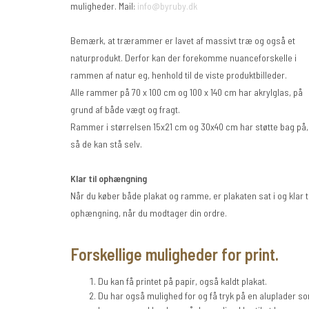
muligheder. Mail:
info@byruby.dk
Bemærk, at trærammer er lavet af massivt træ og også et
naturprodukt. Derfor kan der forekomme nuanceforskelle i
rammen af natur eg, henhold til de viste produktbilleder.
Alle rammer på 70 x 100 cm og 100 x 140 cm har akrylglas, på
grund af både vægt og fragt.
Rammer i størrelsen 15x21 cm og 30x40 cm har støtte bag på,
så de kan stå selv.
Klar til ophængning
Når du køber både plakat og ramme, er plakaten sat i og klar ti
ophængning, når du modtager din ordre.
Forskellige muligheder for print.
Du kan få printet på papir, også kaldt plakat.
Du har også mulighed for og få tryk på en aluplader s