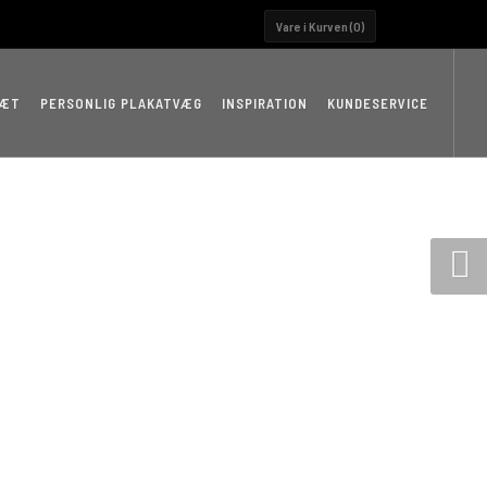
Vare i Kurven (
0
)
RÆT
PERSONLIG PLAKATVÆG
INSPIRATION
KUNDESERVICE