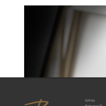
ByRuby
Mattrupvej 10