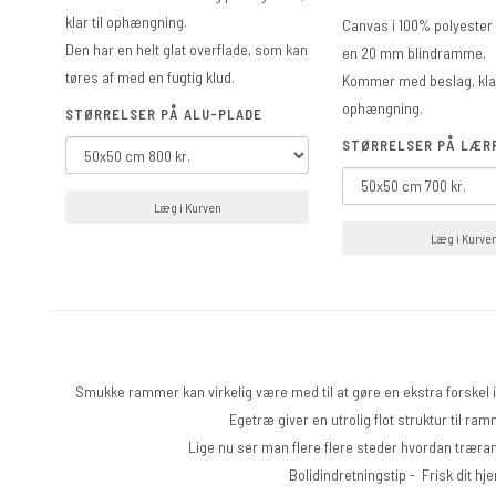
klar til ophængning.
Canvas i 100% polyester
Den har en helt glat overflade, som kan
en 20 mm blindramme.
tøres af med en fugtig klud.
Kommer med beslag, klar
ophængning.
STØRRELSER PÅ ALU-PLADE
STØRRELSER PÅ LÆR
Læg i Kurven
Læg i Kurve
Smukke rammer kan virkelig være med til at gøre en ekstra forskel i
Egetræ giver en utrolig flot struktur til ra
Lige nu ser man flere flere steder hvordan træram
Bolidindretningstip - Frisk dit 