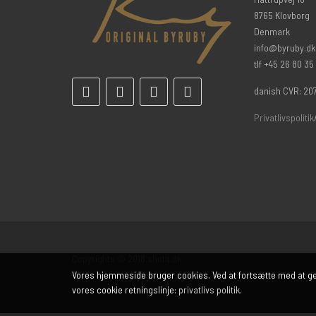
8765 Klovborg
Denmark
info@byruby.dk
tlf +45 26 80 35
danish CVR: 20
Privatlivspolitik
Copyrights © 2018 shotit.dk
Vores hjemmeside bruger cookies. Ved at fortsætte med at g
vores cookie retningslinje:
privatlivs politik
.