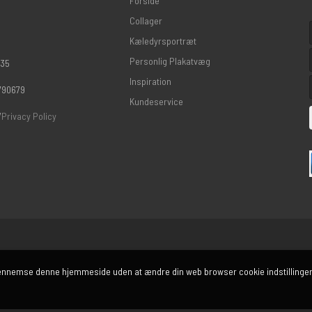
Forside
Collager
Kæledyrsportræt
Personlig Plakatvæg
 35
Inspiration
790679
Kundeservice
/
Privacy Policy
ennemse denne hjemmeside uden at ændre din web browser cookie indstillinger,