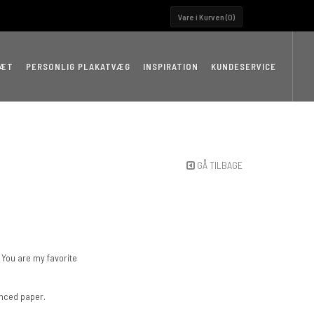
Vare i Kurven (
0
)
RÆT
PERSONLIG PLAKATVÆG
INSPIRATION
KUNDESERVICE
GÅ TILBAGE
.. You are my favorite
anced paper.