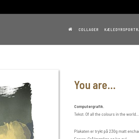
COLLAGER
KÆLEDYRSPORT
You are...
Computergrafik.
Tekst: Of all the colours in the world.
Plakaten er trykt på 230g matt ench
Farver: Grå/grønlige og lys gul.